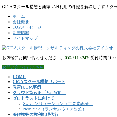
コ
ナ
GIGAスクール構想と無線LAN利用の課題を解決します！クラウド型
ン
ビ
ホーム
テ
ゲ
会社概要
ン
ー
TOPメッセージ
ツ
シ
新着情報
に
ョ
サイトマップ
移
ン
動
に
移
動
お気軽にお問い合わせください。
050-7110-2436
受付時間 10:00
お問い合わせはこちら
HOME
GIGAスクール構想サポート
教育ICT化事例
クラウド型WiFi「Val-Wifi」
ゼロトラストに向けて
Swivelソリューション（二要素認証）
NeuShield（ランサムウエア対処）
著作権等の権利処理代行