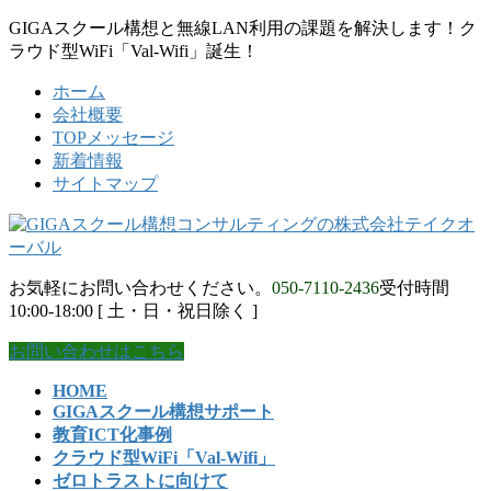
コ
ナ
GIGAスクール構想と無線LAN利用の課題を解決します！ク
ン
ビ
ラウド型WiFi「Val-Wifi」誕生！
テ
ゲ
ホーム
ン
ー
会社概要
ツ
シ
TOPメッセージ
に
ョ
新着情報
移
ン
サイトマップ
動
に
移
動
お気軽にお問い合わせください。
050-7110-2436
受付時間
10:00-18:00 [ 土・日・祝日除く ]
お問い合わせはこちら
HOME
GIGAスクール構想サポート
教育ICT化事例
クラウド型WiFi「Val-Wifi」
ゼロトラストに向けて